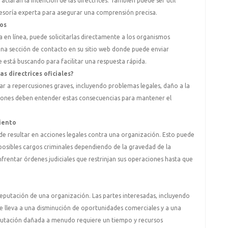
claran la intención de las directrices. También puede ser útil
esoría experta para asegurar una comprensión precisa.
ios
a en línea, puede solicitarlas directamente a los organismos
 una sección de contacto en su sitio web donde puede enviar
ue está buscando para facilitar una respuesta rápida.
s directrices oficiales?
evar a repercusiones graves, incluyendo problemas legales, daño a la
ciones deben entender estas consecuencias para mantener el
miento
uede resultar en acciones legales contra una organización. Esto puede
 posibles cargos criminales dependiendo de la gravedad de la
frentar órdenes judiciales que restrinjan sus operaciones hasta que
putación de una organización. Las partes interesadas, incluyendo
ue lleva a una disminución de oportunidades comerciales y a una
putación dañada a menudo requiere un tiempo y recursos