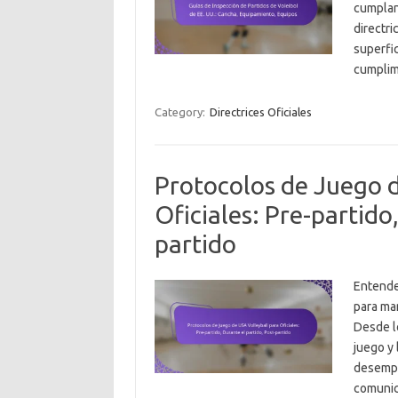
cumplan
directri
superfic
cumplim
Category:
Directrices Oficiales
Protocolos de Juego d
Oficiales: Pre-partido
partido
Entender
para man
Desde lo
juego y 
desempeñ
comunic