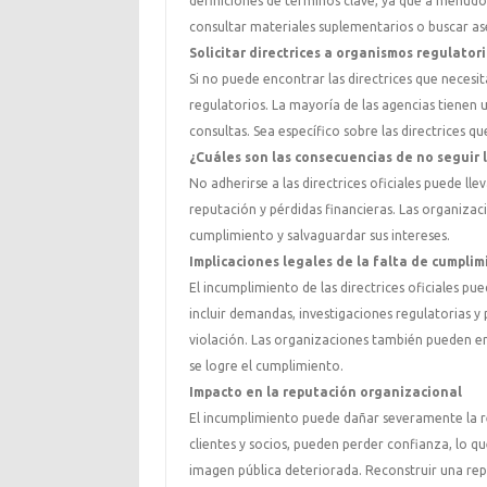
definiciones de términos clave, ya que a menudo a
consultar materiales suplementarios o buscar as
Solicitar directrices a organismos regulator
Si no puede encontrar las directrices que necesit
regulatorios. La mayoría de las agencias tienen
consultas. Sea específico sobre las directrices q
¿Cuáles son las consecuencias de no seguir la
No adherirse a las directrices oficiales puede ll
reputación y pérdidas financieras. Las organiza
cumplimiento y salvaguardar sus intereses.
Implicaciones legales de la falta de cumpli
El incumplimiento de las directrices oficiales p
incluir demandas, investigaciones regulatorias y
violación. Las organizaciones también pueden en
se logre el cumplimiento.
Impacto en la reputación organizacional
El incumplimiento puede dañar severamente la re
clientes y socios, pueden perder confianza, lo q
imagen pública deteriorada. Reconstruir una re