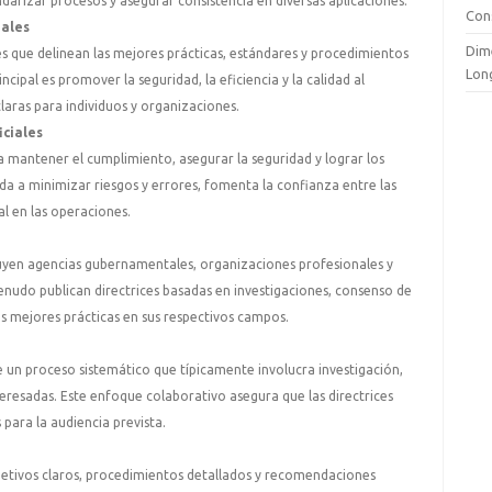
ndarizar procesos y asegurar consistencia en diversas aplicaciones.
Cons
iales
Dime
es que delinean las mejores prácticas, estándares y procedimientos
Long
cipal es promover la seguridad, la eficiencia y la calidad al
aras para individuos y organizaciones.
iciales
ara mantener el cumplimiento, asegurar la seguridad y lograr los
uda a minimizar riesgos y errores, fomenta la confianza entre las
al en las operaciones.
cluyen agencias gubernamentales, organizaciones profesionales y
menudo publican directrices basadas en investigaciones, consenso de
as mejores prácticas en sus respectivos campos.
 de un proceso sistemático que típicamente involucra investigación,
teresadas. Este enfoque colaborativo asegura que las directrices
 para la audiencia prevista.
bjetivos claros, procedimientos detallados y recomendaciones